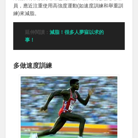
員，應近注重使用高強度運動(如速度訓練和舉重訓
練)來減脂。
延伸閱讀：
減脂！很多人夢寐以求的
事！
多做速度訓練