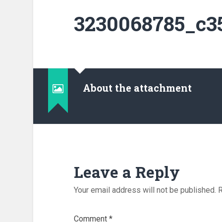
3230068785_c35
About the attachment
Leave a Reply
Your email address will not be published.
R
Comment
*