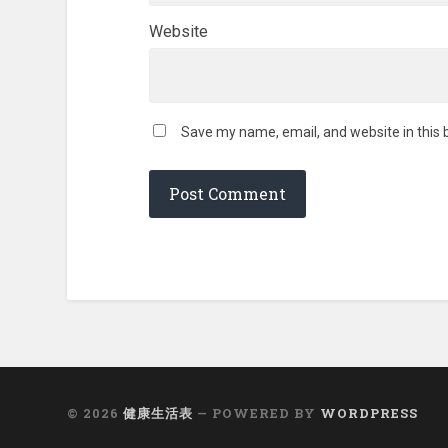
Website
Save my name, email, and website in this 
© 2026
健康生活表
— POWERED BY
WORDPRESS