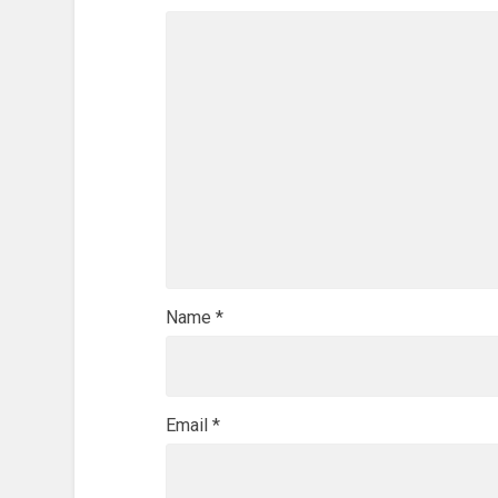
Name
*
Email
*