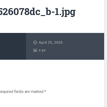
26078dc_b-1.jpg
April 25, 2020
x
px
equired fields are marked
*