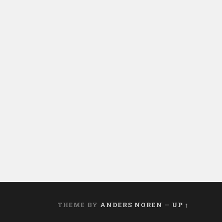
THEME BY
ANDERS NOREN
—
UP ↑